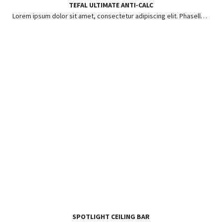
TEFAL ULTIMATE ANTI-CALC
Lorem ipsum dolor sit amet, consectetur adipiscing elit. Phasellus ut risus pharetra, posuere enim in, hendrerit lorem.
SPOTLIGHT CEILING BAR