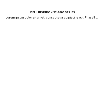
DELL INSPIRON 22-3000 SERIES
Lorem ipsum dolor sit amet, consectetur adipiscing elit. Phasellus ut risus pharetra, posuere enim in, hendrerit lorem.