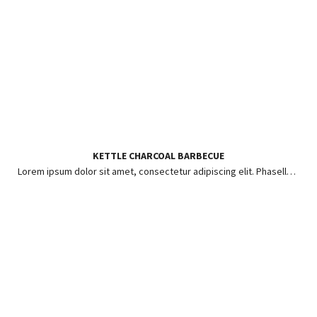
KETTLE CHARCOAL BARBECUE
Lorem ipsum dolor sit amet, consectetur adipiscing elit. Phasellus ut risus pharetra, posuere enim in, hendrerit lorem.