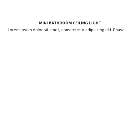
MINI BATHROOM CEILING LIGHT
Lorem ipsum dolor sit amet, consectetur adipiscing elit. Phasellus ut risus pharetra, posuere enim in, hendrerit lorem.