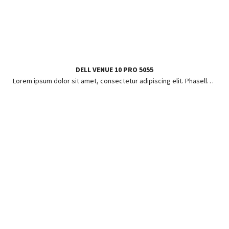
DELL VENUE 10 PRO 5055
Lorem ipsum dolor sit amet, consectetur adipiscing elit. Phasellus ut risus pharetra, posuere enim in, hendrerit lorem.