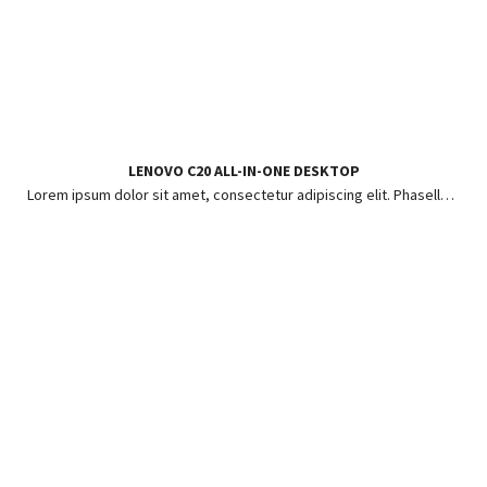
LENOVO C20 ALL-IN-ONE DESKTOP
Lorem ipsum dolor sit amet, consectetur adipiscing elit. Phasellus ut risus pharetra, posuere enim in, hendrerit lorem.