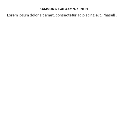
SAMSUNG GALAXY 9.7-INCH
Lorem ipsum dolor sit amet, consectetur adipiscing elit. Phasellus ut risus pharetra, posuere enim in, hendrerit lorem.