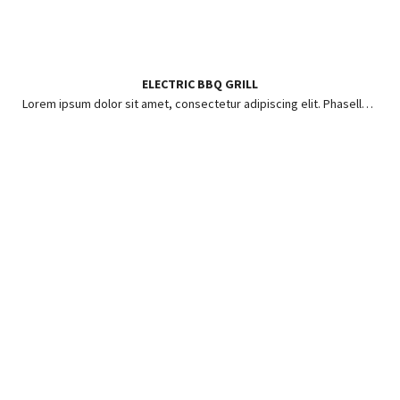
ELECTRIC BBQ GRILL
Lorem ipsum dolor sit amet, consectetur adipiscing elit. Phasellus ut risus pharetra, posuere enim in, hendrerit lorem.