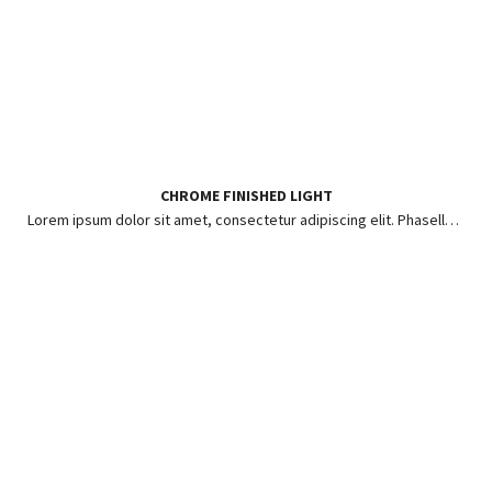
CHROME FINISHED LIGHT
Lorem ipsum dolor sit amet, consectetur adipiscing elit. Phasellus ut risus pharetra, posuere enim in, hendrerit lorem.