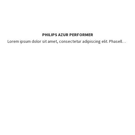
PHILIPS AZUR PERFORMER
Lorem ipsum dolor sit amet, consectetur adipiscing elit. Phasellus ut risus pharetra, posuere enim in, hendrerit lorem.