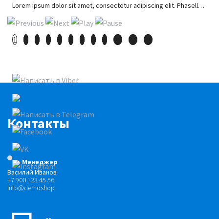
Lorem ipsum dolor sit amet, consectetur adipiscing elit. Phasellus ut risus pharetra, posuere enim in, hendrerit lorem.
1
2
3
4
5
6
7
8
9
10
11
12
Контакты
Менеджер
Василий Иванов
+7 900 123 45 56
info@demoshop