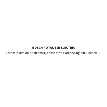
BOSCH ROTAK 32R ELECTRIC
Lorem ipsum dolor sit amet, consectetur adipiscing elit. Phasellus ut risus pharetra, posuere enim in, hendrerit lorem.