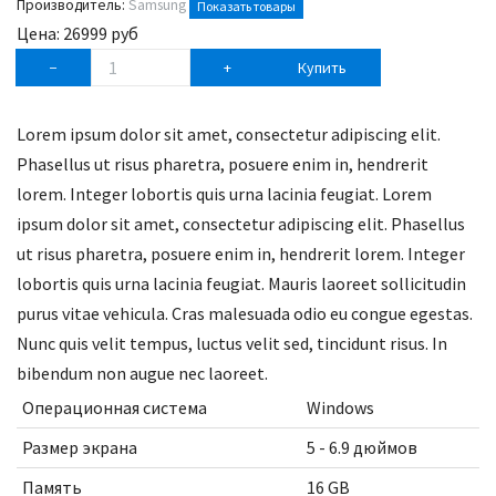
Производитель:
Samsung
Показать товары
Цена:
26999
руб
−
+
Lorem ipsum dolor sit amet, consectetur adipiscing elit.
Phasellus ut risus pharetra, posuere enim in, hendrerit
lorem. Integer lobortis quis urna lacinia feugiat. Lorem
ipsum dolor sit amet, consectetur adipiscing elit. Phasellus
ut risus pharetra, posuere enim in, hendrerit lorem. Integer
lobortis quis urna lacinia feugiat. Mauris laoreet sollicitudin
purus vitae vehicula. Cras malesuada odio eu congue egestas.
Nunc quis velit tempus, luctus velit sed, tincidunt risus. In
bibendum non augue nec laoreet.
Операционная система
Windows
Размер экрана
5 - 6.9 дюймов
Память
16 GB